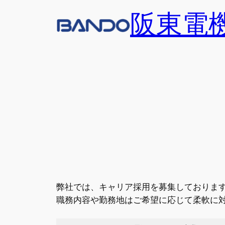
内
阪東電
容
を
ス
キ
ッ
プ
弊社では、キャリア採用を募集しておりま
職務内容や勤務地はご希望に応じて柔軟に