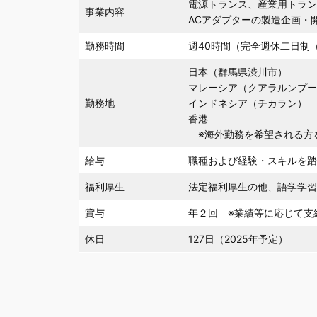
電源トランス、産業用トラ
事業内容
ACアダプターの製造企画・
勤務時間
週40時間（完全週休二日制
日本（群馬県渋川市）
マレーシア（クアラルンプ
勤務地
インドネシア（チカラン）
香港
※海外勤務を希望される方
給与
職種および経験・スキルを
福利厚生
法定福利厚生の他、語学学習
賞与
年２回 ※業績等に応じて支
休日
127日（2025年予定）