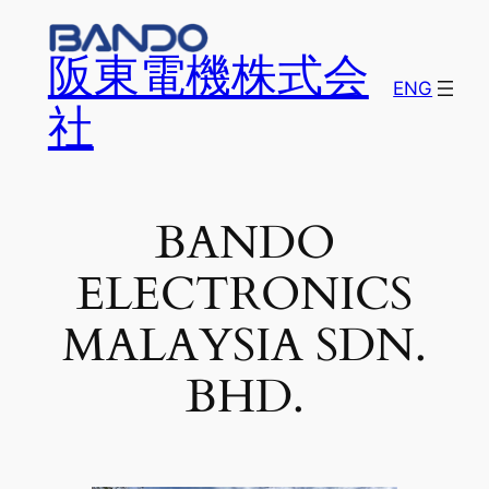
内
容
阪東電機株式会
を
ENG
ス
社
キ
ッ
プ
BANDO
ELECTRONICS
MALAYSIA SDN.
BHD.